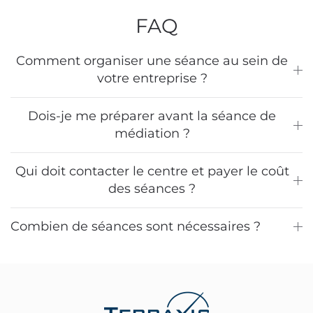
involved in the process helped to open the
FAQ
discussion channel and push the other
party to sit for discussions and resolution
Comment organiser une séance au sein de
without even having to go through the
votre entreprise ?
mediation process. I strongly recommend
Terraxis and I am thankful for their support
Dois-je me préparer avant la séance de
and engagement!"
médiation ?
Qui doit contacter le centre et payer le coût
des séances ?
Combien de séances sont nécessaires ?