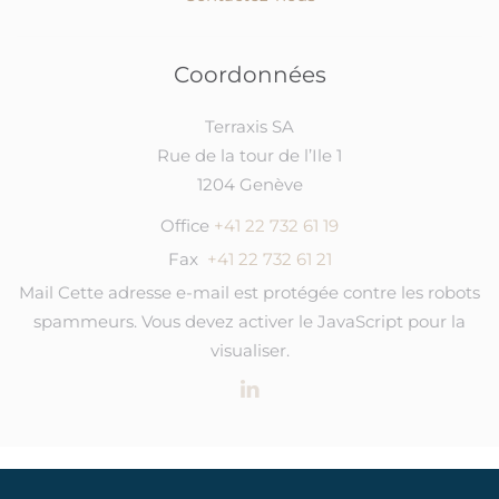
Coordonnées
Terraxis SA
Rue de la tour de l’Ile 1
1204 Genève
Office
+41 22 732 61 19
Fax
+41 22 732 61 21
Mail
Cette adresse e-mail est protégée contre les robots
spammeurs. Vous devez activer le JavaScript pour la
visualiser.