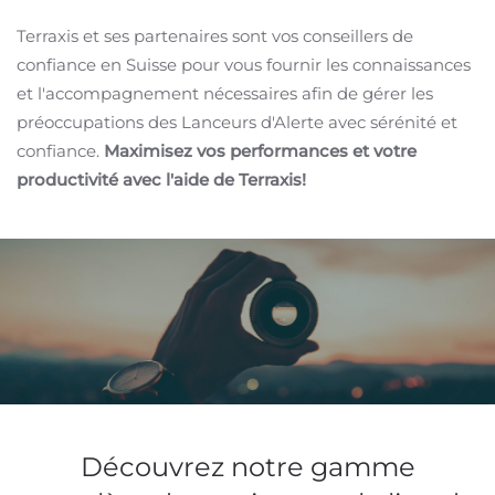
Terraxis et ses partenaires sont vos conseillers de
confiance en Suisse pour vous fournir les connaissances
et l'accompagnement nécessaires afin de gérer les
préoccupations des Lanceurs d'Alerte avec sérénité et
confiance.
Maximisez vos performances et votre
productivité avec l'aide de Terraxis!
Les clients partagent leur expérience
positive de collaboration avec nous
Une collaboration harmonieuse, grâce à une
Découvrez notre gamme
approche bien structurée, une attention aux
détails et une communication directe. Leur