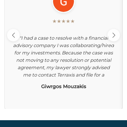
★
★
★
★
★
"I had a case to resolve with a financial
advisory company I was collaborating/hired
for my investments. Because the case was
not moving to any resolution or potential
agreement, my lawyer strongly advised
me to contact Terraxis and file for a
mediation. This was the best advice and
Giwrgos Mouzakis
move I could have thought of because
once the mediation was filed things
changed dramatically towards the positive
side for my case. The fact Terraxis was
involved in the process helped to open the
discussion channel and push the other