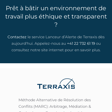
party to sit for discussions and resolution
Prêt à bâtir un environnement de
without even having to go through the
travail plus éthique et transparent
mediation process. I strongly recommend
?
Terraxis and I am thankful for their support
and engagement!"
Contactez
le service Lanceur d’Alerte de Terraxis dès
aujourd'hui. Appelez-nous au
+41 22 732 61 19
ou
consultez notre site internet pour en savoir plus.
Méthode Alternative de Résolution des
Conflits (MARC): Arbitrage, Médiation &